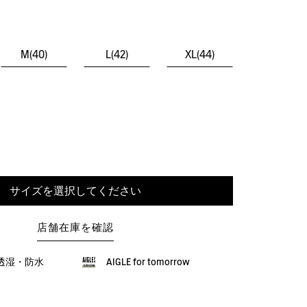
M(40)
L(42)
XL(44)
サイズを選択してください
店舗在庫を確認
X：透湿・防水
AIGLE for tomorrow