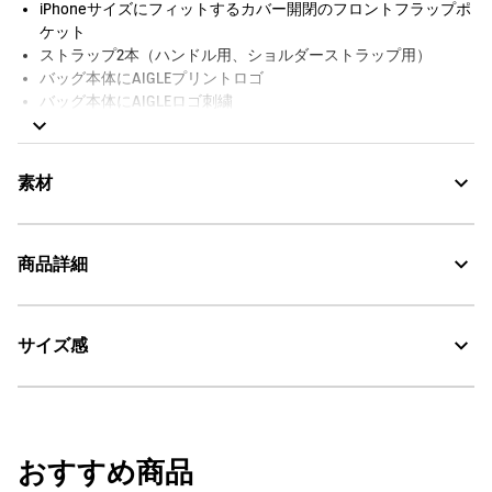
iPhoneサイズにフィットするカバー開閉のフロントフラップポ
ケット
ストラップ2本（ハンドル用、ショルダーストラップ用）
バッグ本体にAIGLEプリントロゴ
バッグ本体にAIGLEロゴ刺繍
撥水
AIGLE FOR TOMORROW（再生素材や環境に配慮した生産背景を
持つ商品）
素材
サイズ：幅10cm x 高さ22cm x 奥行き10cm、容量：1L
商品詳細
Water Repellent：撥水
サイズ感
AIGLE for tomorrow
・色：オジエ (001)
・原産国：ベトナム
洗濯処理はできない。
・素材：本体：ナイロン100%
W10cm x H22cm x D10cm / 1L
漂白処理はできない。
おすすめ商品
タンブル乾燥禁止。