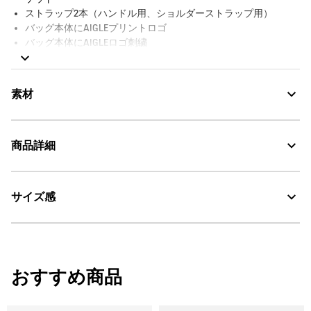
ストラップ2本（ハンドル用、ショルダーストラップ用）
バッグ本体にAIGLEプリントロゴ
バッグ本体にAIGLEロゴ刺繍
撥水
AIGLE FOR TOMORROW（再生素材や環境に配慮した生産背景を
持つ商品）
素材
サイズ：幅10cm x 高さ22cm x 奥行き10cm、容量：1L
商品詳細
Water Repellent：撥水
サイズ感
AIGLE for tomorrow
・色：ノワール（ブラック） (003)
・原産国：ベトナム
洗濯処理はできない。
・素材：本体：ナイロン100%
W10cm x H22cm x D10cm / 1L
漂白処理はできない。
おすすめ商品
タンブル乾燥禁止。