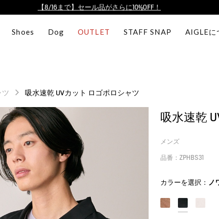
【最大50%OFF】FINAL SALEがスタート！
ログイン/会員登録で送料＆返品無料
Shoes
Dog
OUTLET
STAFF SNAP
AIGLE
AIGLE CLUB ポイントサービス終了のお知らせ
【8/16まで】セール品がさらに10%OFF！
【最大50%OFF】FINAL SALEがスタート！
ログイン/会員登録で送料＆返品無料
ャツ
吸水速乾 UVカット ロゴポロシャツ
AIGLE CLUB ポイントサービス終了のお知らせ
吸水速乾 
メンズ
品番：ZPHBS31
カラーを選択：
ノ