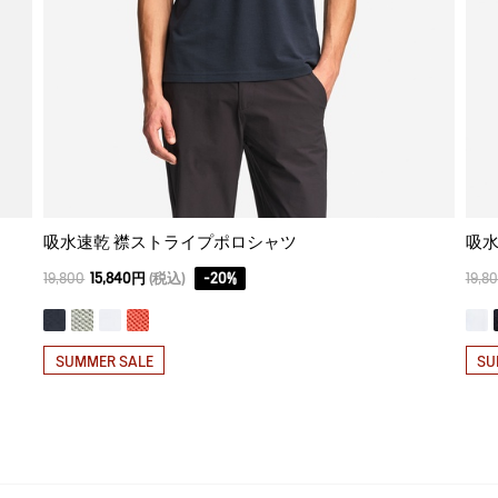
吸水速乾 襟ストライプポロシャツ
吸水
19,800
15,840円
(税込)
-
20
%
19,8
SUMMER SALE
SU