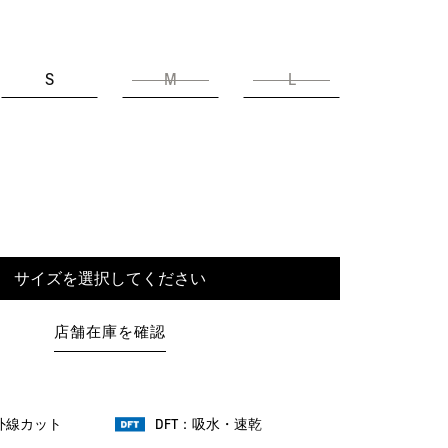
S
M
L
サイズを選択してください
店舗在庫を確認
紫外線カット
DFT：吸水・速乾