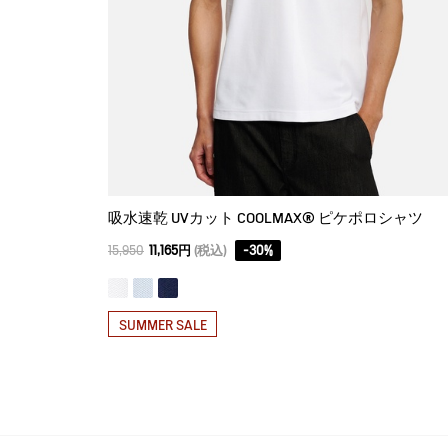
吸水速乾 UVカット COOLMAX® ピケポロシャツ
15,950
11,165円
(税込)
-
30
%
SUMMER SALE