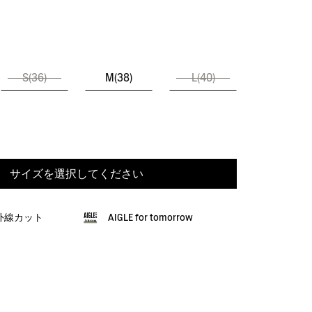
S(36)
M(38)
L(40)
サイズを選択してください
紫外線カット
AIGLE for tomorrow