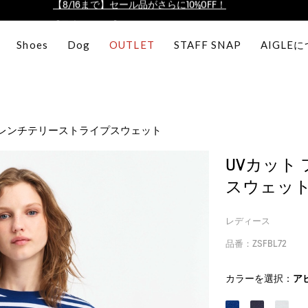
【最大50%OFF】FINAL SALEがスタート！
ログイン/会員登録で送料＆返品無料
Shoes
Dog
OUTLET
STAFF SNAP
AIGLE
AIGLE CLUB ポイントサービス終了のお知らせ
【8/16まで】セール品がさらに10%OFF！
【最大50%OFF】FINAL SALEがスタート！
ログイン/会員登録で送料＆返品無料
フレンチテリーストライプスウェット
AIGLE CLUB ポイントサービス終了のお知らせ
UVカット
スウェッ
レディース
品番：ZSFBL72
カラーを選択：
ア