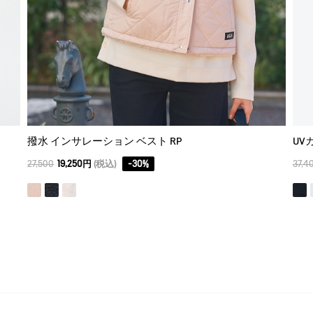
撥水 インサレーション ベスト RP
UV
27,500
19,250円
(税込)
-
30
%
37,4