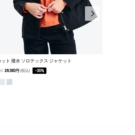
カット 撥水 ソロテックス ジャケット
ゴアテックス 
00
26,180円
(税込)
-
30
%
59,400
41,580円