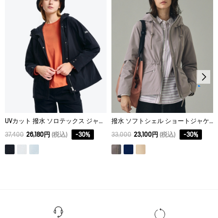
38
58
60
42
スチームなしでアイロン仕上げ。
ドライクリーニング処理ができない。
40
60
62
44
ウェットクリーニング処理ができる。：通常の処理
UVカット 撥水 ソロテックス ジャケット
撥水 ソフトシェル ショートジャケット
37,400
26,180円
(税込)
-
30
%
33,000
23,100円
(税込)
-
30
%