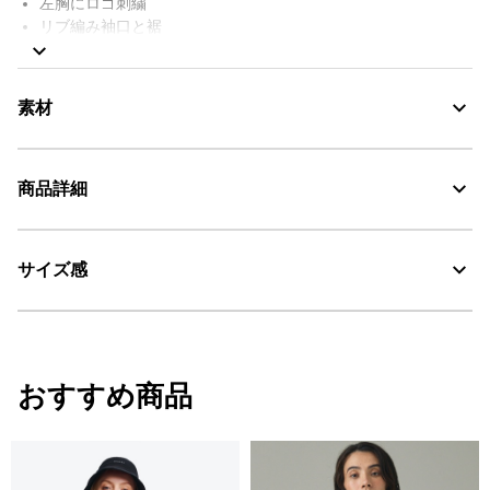
左胸にロゴ刺繍
リブ編み袖口と裾
後ろ袖口にニューバードロゴ刺繍
UVカット（UPF40+）
AIGLE FOR TOMORROW（再生素材や環境に配慮した生産背景を
素材
持つ商品）
商品詳細
UV CUT：紫外線カット
サイズ感
AIGLE for tomorrow
・色：アンピール ストライプ (003)
・原産国：中国
30℃を限度とし、通常の洗濯処理。
・素材：本体: 100% 綿 / リブ: 92% 綿 8% ポリウレタン
漂白処理はできない。
サイズ
着丈
身丈
肩幅
おすすめ商品
タンブル乾燥禁止。
34
54
56
38
脱水後、つり干し乾燥がよい。
36
56
58
40
アイロン仕上げ処理ができる。底面温度110℃を限度として