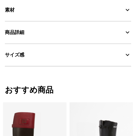
素材
商品詳細
素材の特徴
防水性と耐久性に優れた天然ゴムとコルクインソール
サイズ感
・色：キュー ヴィンテージ (003)
耐久性に優れる天然ラバー
・原産国：中国
・素材：天然ゴム
Water Proof：防水
サイズ感
おすすめ商品
レギュラーフィット