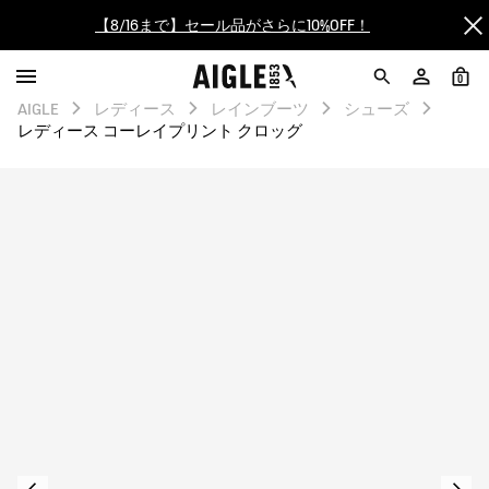
【8/16まで】セール品がさらに10%OFF！
【最大50%OFF】FINAL SALEがスタート！
0
AIGLE
レディース
レインブーツ
シューズ
ログイン/会員登録で送料＆返品無料
レディース コーレイプリント クロッグ
AIGLE CLUB ポイントサービス終了のお知らせ
【8/16まで】セール品がさらに10%OFF！
【最大50%OFF】FINAL SALEがスタート！
ログイン/会員登録で送料＆返品無料
AIGLE CLUB ポイントサービス終了のお知らせ