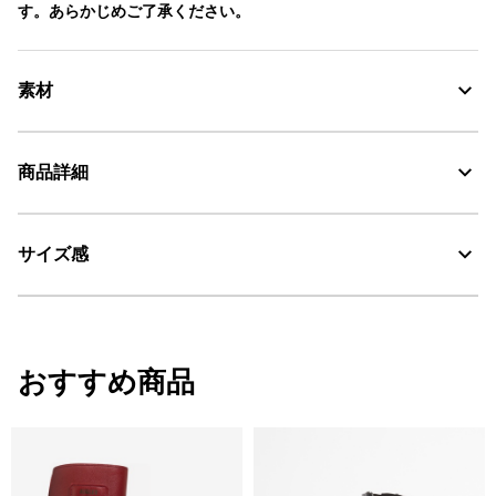
す。あらかじめご了承ください。
素材
商品詳細
素材の特徴
防水性と耐久性に優れた天然ゴムとコルクインソール
サイズ感
・色：ブラン プリント1 (009)
耐久性に優れる天然ラバー
・原産国：中国
・素材：天然ゴム
Water Proof：防水
サイズ感
おすすめ商品
レギュラーフィット