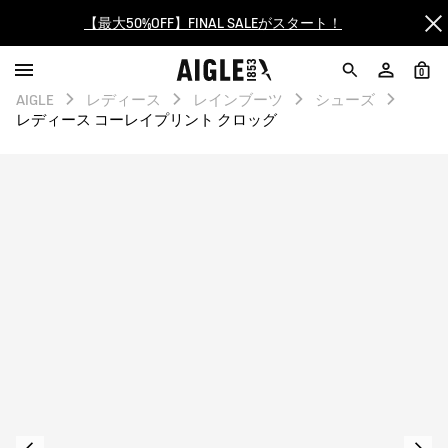
【最大50%OFF】FINAL SALEがスタート！
ログイン/会員登録で送料＆返品無料
0
AIGLE
レディース
レインブーツ
シューズ
AIGLE CLUB ポイントサービス終了のお知らせ
レディース コーレイプリント クロッグ
【8/16まで】セール品がさらに10%OFF！
【最大50%OFF】FINAL SALEがスタート！
ログイン/会員登録で送料＆返品無料
AIGLE CLUB ポイントサービス終了のお知らせ