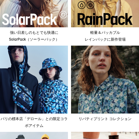
強い日差しのもとでも快適に
軽量＆パッカブル
SolarPack（ソーラーパック）
レインパックに新作登場
パリの標本店「デロール」との限定コラ
リバティプリント コレクション
ボアイテム