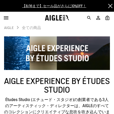
【最大50%OFF】FINAL SALEがスタート！
ログイン/会員登録で送料＆返品無料
0
AIGLE
全ての商品
AIGLE CLUB ポイントサービス終了のお知らせ
【8/16まで】セール品がさらに10%OFF！
【最大50%OFF】FINAL SALEがスタート！
ログイン/会員登録で送料＆返品無料
AIGLE CLUB ポイントサービス終了のお知らせ
AIGLE EXPERIENCE BY ÉTUDES
STUDIO
Études Studio (エチュード・スタジオ)の創業者である3人
のアーティスティック・ディレクターは、AIGLEのすべて
のコレクションにクリエイティブな息吹を吹き込んでいま