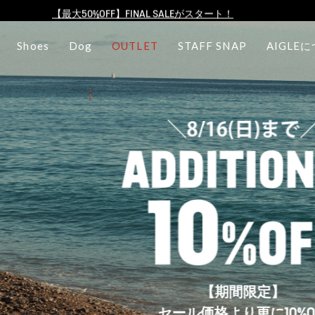
【最大50%OFF】FINAL SALEがスタート！
ログイン/会員登録で送料＆返品無料
Shoes
Dog
OUTLET
STAFF SNAP
AIGLE
AIGLE CLUB ポイントサービス終了のお知らせ
【8/16まで】セール品がさらに10%OFF！
【最大50%OFF】FINAL SALEがスタート！
ログイン/会員登録で送料＆返品無料
AIGLE CLUB ポイントサービス終了のお知らせ
【期間限定】
セール価格より更に10%OFF