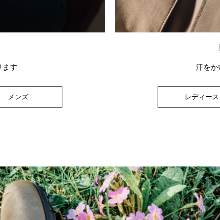
ります
汗をか
メンズ
レディース